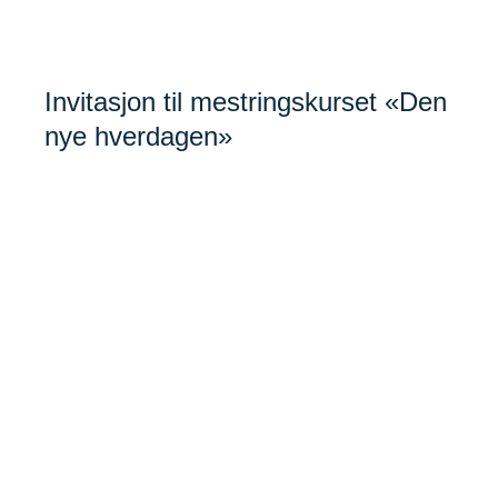
navigate
and
interact
Invitasjon til mestringskurset «Den
with
nye hverdagen»
the
content.