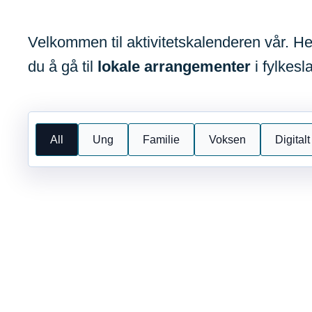
screen
reader,
Velkommen til aktivitetskalenderen vår. 
press
du å gå til
lokale arrangementer
i fylkesla
"Ctrl
+
/".
All
Ung
Familie
Voksen
Digitalt
This
shortcut
activates
the
screen
reader
to
help
you