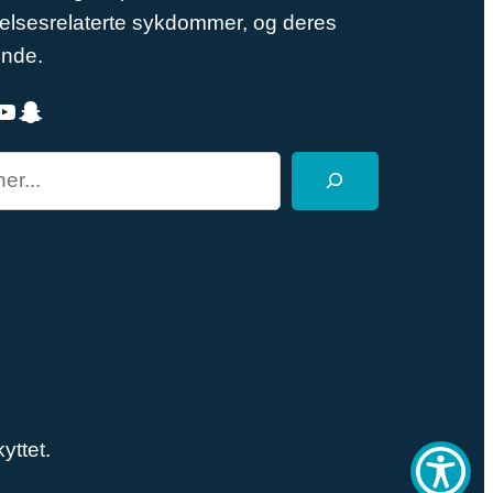
elsesrelaterte sykdommer, og deres
ende.
ube
Snapchat
yttet.