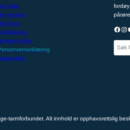
Min side
fordøy
Bli medlem
pårør
Brosjyrer
Facebook
Instagram
YouT
Kontakt oss
Nyttige lenker
S
Personvernerklæring
e
Salgsvilkår
a
r
c
h
e-tarmforbundet. Alt innhold er opphavsrettslig besk