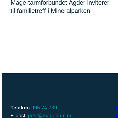
Mage-tarmforbundet Agder inviterer
til familietreff i Mineralparken
Telefon:
995 74 739
E-post:
post@magetarm.no