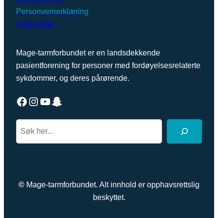
Personvernerklæring
Salgsvilkår
Mage-tarmforbundet er en landsdekkende
pasientforening for personer med fordøyelsesrelaterte
sykdommer, og deres pårørende.
Facebook
Instagram
YouTube
Snapchat
S
e
a
r
c
©
Mage-tarmforbundet. Alt innhold er opphavsrettslig
h
beskyttet.