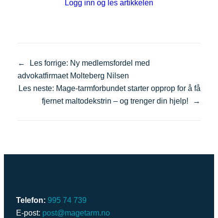
Logg inn og les artikkelen
←
Les forrige:
Ny medlemsfordel med
advokatfirmaet Molteberg Nilsen
Les neste:
Mage‑tarmforbundet starter opprop for å få
fjernet maltodekstrin – og trenger din hjelp!
→
Telefon:
995 74 739
E-post:
post@magetarm.no