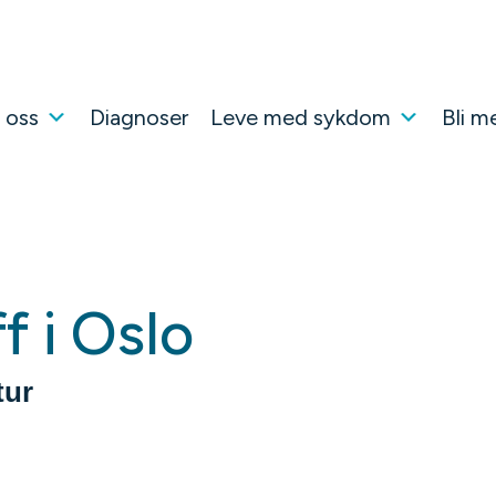
 oss
Diagnoser
Leve med sykdom
Bli m
f i Oslo
tur