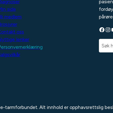
Diagnoser
pasien
Min side
fordøy
Bli medlem
pårøre
Brosjyrer
Facebook
Instagram
YouT
Kontakt oss
Nyttige lenker
S
Personvernerklæring
e
algsvilkår
a
r
c
h
-tarmforbundet. Alt innhold er opphavsrettslig bes