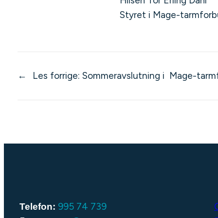
Hilsen Tor Erling Dahl
Styret i Mage-tarmfor
←
Les forrige:
Sommeravslutning i Mage-tarm
995 74 739
Telefon: