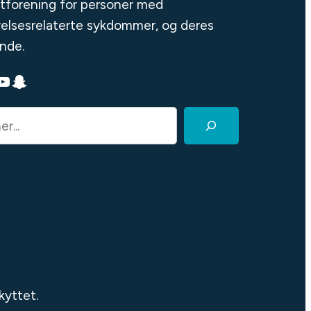
tforening for personer med
elsesrelaterte sykdommer, og deres
nde.
ube
Snapchat
kyttet.