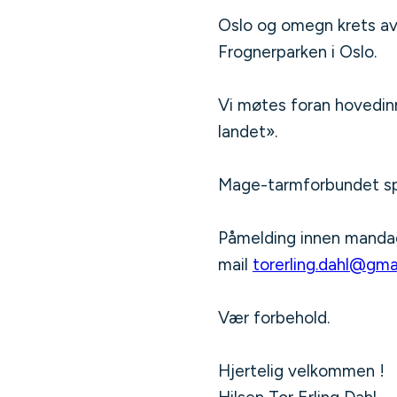
Oslo og omegn krets av 
Frognerparken i Oslo.
Vi møtes foran hovedinn
landet».
Mage-tarmforbundet span
Påmelding innen mandag 
mail
torerling.dahl@gma
Vær forbehold.
Hjertelig velkommen !