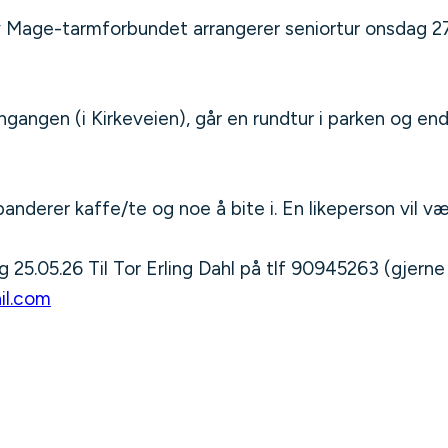
Mage-tarmforbundet arrangerer seniortur onsdag 27.0
gangen (i Kirkeveien), går en rundtur i parken og e
derer kaffe/te og noe å bite i. En likeperson vil væ
25.05.26 Til Tor Erling Dahl på tlf 90945263 (gjerne 
il.com