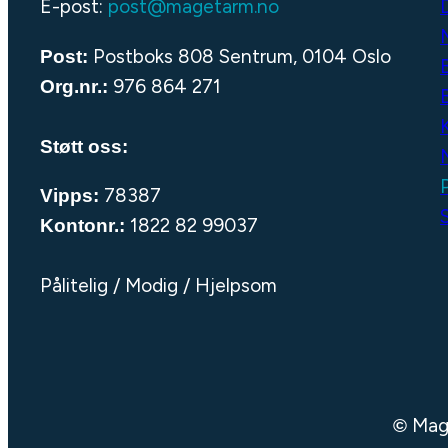
E-post:
post@magetarm.no
Postboks 808 Sentrum, 0104 Oslo
Post:
976 864 271
Org.nr.:
Støtt oss:
78387
Vipps:
S
1822 82 99037
Kontonr.:
Pålitelig / Modig / Hjelpsom
Mage
©