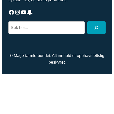
Facebook
Instagram
YouTube
Snapchat
S
e
a
r
c
©
Mage-tarmforbundet. Alt innhold er opphavsrettslig
h
beskyttet.