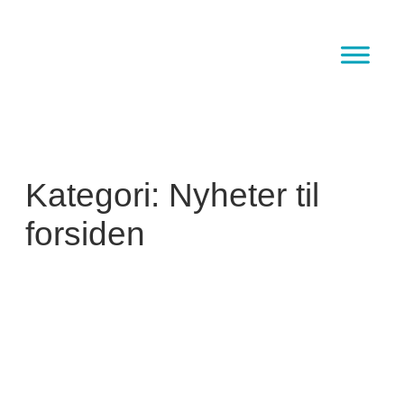
Hopp
til
innhold
Kategori:
Nyheter til
forsiden