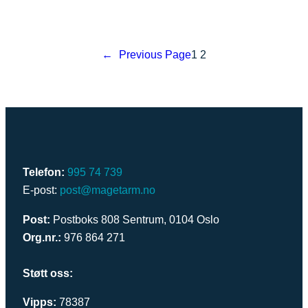
←
Previous Page
1
2
Telefon:
995 74 739
E-post:
post@magetarm.no
Post:
Postboks 808 Sentrum, 0104 Oslo
Org.nr.:
976 864 271
Støtt oss:
Vipps:
78387