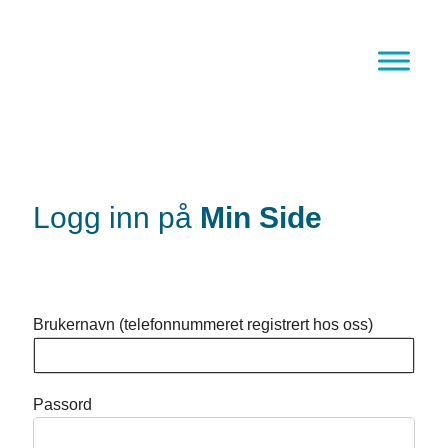
Hopp
til
innhold
Logg inn på
Min Side
Brukernavn (telefonnummeret registrert hos oss)
Passord