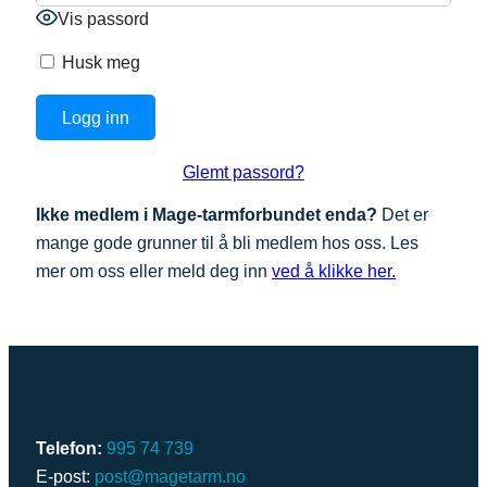
Vis passord
Husk meg
Glemt passord?
Ikke medlem i Mage-tarmforbundet enda?
Det er
mange gode grunner til å bli medlem hos oss. Les
mer om oss eller meld deg inn
ved å klikke her.
Telefon:
995 74 739
E-post:
post@magetarm.no