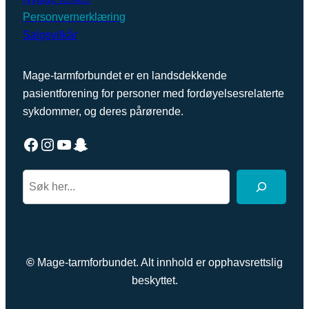
Personvernerklæring
Salgsvilkår
Mage-tarmforbundet er en landsdekkende
pasientforening for personer med fordøyelsesrelaterte
sykdommer, og deres pårørende.
Facebook
Instagram
YouTube
Snapchat
S
e
a
r
c
©
Mage-tarmforbundet. Alt innhold er opphavsrettslig
h
beskyttet.