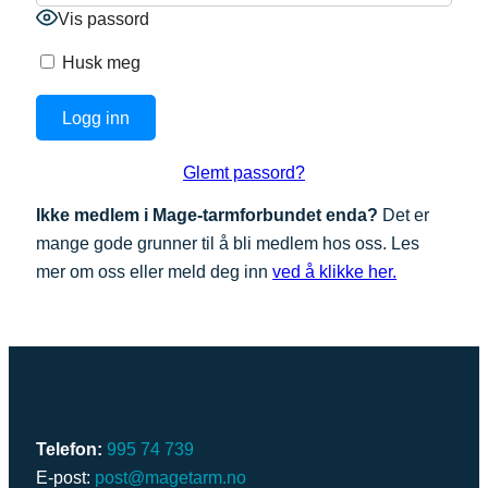
Vis passord
Husk meg
Glemt passord?
Ikke medlem i Mage-tarmforbundet enda?
Det er
mange gode grunner til å bli medlem hos oss. Les
mer om oss eller meld deg inn
ved å klikke her.
Telefon:
995 74 739
E-post:
post@magetarm.no