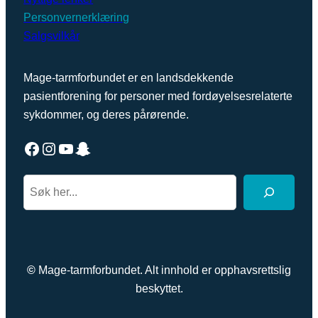
Personvernerklæring
Salgsvilkår
Mage-tarmforbundet er en landsdekkende
pasientforening for personer med fordøyelsesrelaterte
sykdommer, og deres pårørende.
Facebook
Instagram
YouTube
Snapchat
S
e
a
r
c
©
Mage-tarmforbundet. Alt innhold er opphavsrettslig
h
beskyttet.