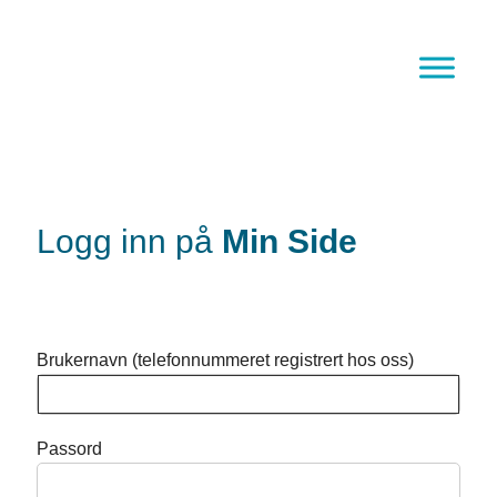
Hopp
til
innhold
Logg inn på
Min Side
Brukernavn (telefonnummeret registrert hos oss)
Passord