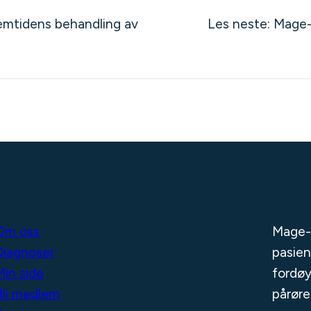
remtidens behandling av
Les neste:
Mage-
Om oss
Mage-
Diagnoser
pasien
Min side
fordøy
Bli medlem
pårøre