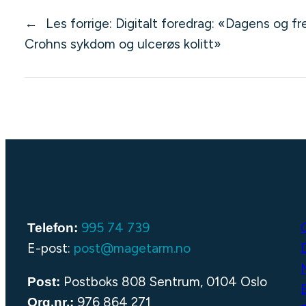
←
Les forrige:
Digitalt foredrag: «Dagens og f
Crohns sykdom og ulcerøs kolitt»
995 74 739
Telefon:
E-post:
post@magetarm.no
Postboks 808 Sentrum, 0104 Oslo
Post:
976 864 271
Org.nr.: