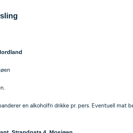
sling
Nordland
sjøen
n.
derer en alkoholfri drikke pr. pers. Eventuell mat be
ant, Strandgata 4, Mosjøen