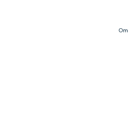
Hopp
til
innhold
Om