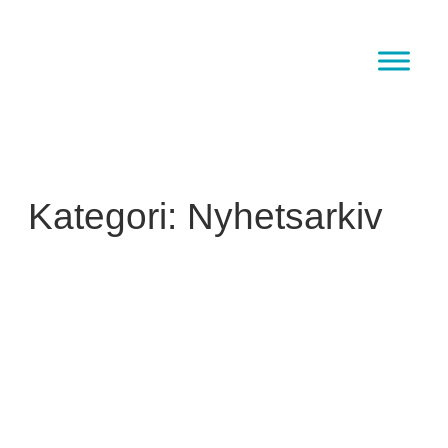
Hopp
til
innhold
Kategori:
Nyhetsarkiv