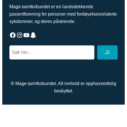
Mage-tarmforbundet er en landsdekkende
pasientforening for personer med fordøyelsesrelaterte
sykdommer, og deres pårørende.
Facebook
Instagram
YouTube
Snapchat
S
e
a
r
c
©
Mage-tarmforbundet. Alt innhold er opphavsrettslig
h
beskyttet.