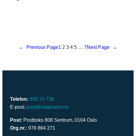
←
Previous Page
1
2
3
4
5
…
7
Next Page
→
Telefon:
995 74 739
E-post:
post@magetarm.no
Post:
Postboks 808 Sentrum, 0104 Oslo
Org.nr.:
976 864 271